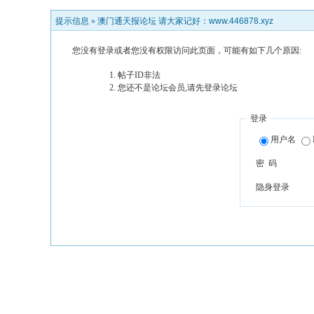
提示信息 »
澳门通天报论坛 请大家记好：www.446878.xyz
您没有登录或者您没有权限访问此页面，可能有如下几个原因:
帖子ID非法
您还不是论坛会员,请先登录论坛
登录
用户名
密 码
隐身登录