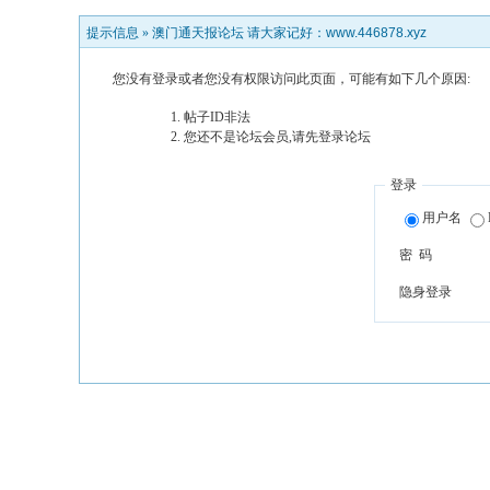
提示信息 »
澳门通天报论坛 请大家记好：www.446878.xyz
您没有登录或者您没有权限访问此页面，可能有如下几个原因:
帖子ID非法
您还不是论坛会员,请先登录论坛
登录
用户名
密 码
隐身登录