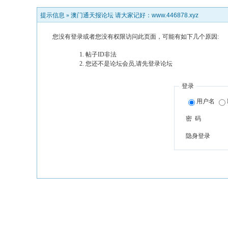
提示信息 »
澳门通天报论坛 请大家记好：www.446878.xyz
您没有登录或者您没有权限访问此页面，可能有如下几个原因:
帖子ID非法
您还不是论坛会员,请先登录论坛
登录
用户名
密 码
隐身登录