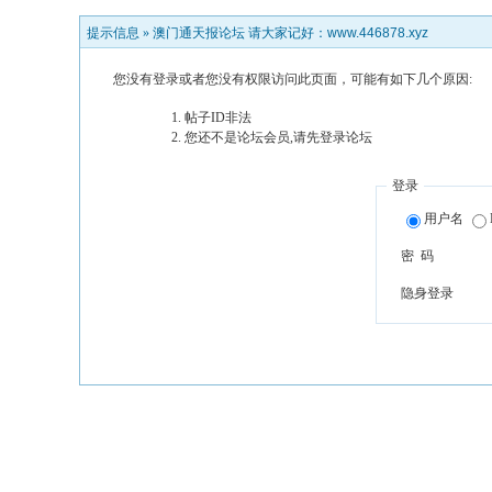
提示信息 »
澳门通天报论坛 请大家记好：www.446878.xyz
您没有登录或者您没有权限访问此页面，可能有如下几个原因:
帖子ID非法
您还不是论坛会员,请先登录论坛
登录
用户名
密 码
隐身登录